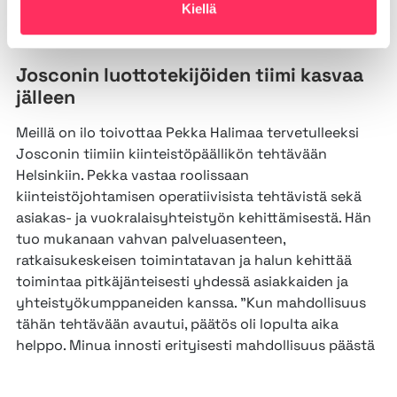
Kiellä
6.7.2026
|
Uutiset
Josconin luottotekijöiden tiimi kasvaa
jälleen
Meillä on ilo toivottaa Pekka Halimaa tervetulleeksi
Josconin tiimiin kiinteistöpäällikön tehtävään
Helsinkiin. Pekka vastaa roolissaan
kiinteistöjohtamisen operatiivisista tehtävistä sekä
asiakas- ja vuokralaisyhteistyön kehittämisestä. Hän
tuo mukanaan vahvan palveluasenteen,
ratkaisukeskeisen toimintatavan ja halun kehittää
toimintaa pitkäjänteisesti yhdessä asiakkaiden ja
yhteistyökumppaneiden kanssa. ”Kun mahdollisuus
tähän tehtävään avautui, päätös oli lopulta aika
helppo. Minua innosti erityisesti mahdollisuus päästä