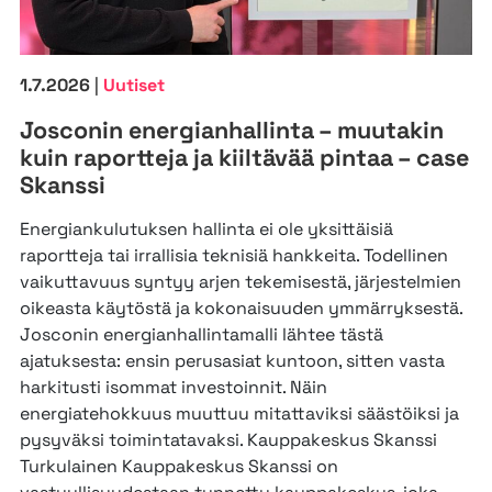
1.7.2026
|
Uutiset
Josconin energianhallinta – muutakin
kuin raportteja ja kiiltävää pintaa – case
Skanssi
Energiankulutuksen hallinta ei ole yksittäisiä
raportteja tai irrallisia teknisiä hankkeita. Todellinen
vaikuttavuus syntyy arjen tekemisestä, järjestelmien
oikeasta käytöstä ja kokonaisuuden ymmärryksestä.
Josconin energianhallintamalli lähtee tästä
ajatuksesta: ensin perusasiat kuntoon, sitten vasta
harkitusti isommat investoinnit. Näin
energiatehokkuus muuttuu mitattaviksi säästöiksi ja
pysyväksi toimintatavaksi. Kauppakeskus Skanssi
Turkulainen Kauppakeskus Skanssi on