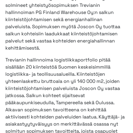
solmineet yhteistyösopimuksen Trevianin
hallinnoiman PG Finland Warehouse Oy:n salkun
kiinteistöjohtamisen sekä energianhallinan
palveluista. Sopimuksen myötä Joscon Oy tuottaa
salkun kohteisiin laadukkaat kiinteistöjohtamisen
palvelut sekä vastaa kohteiden energiahallinnan
kehittämisestä.
Trevianin hallinnoima logistiikkaportfolio pitää
sisällään 20 kiinteistöä Suomen keskeisimmillä
logistiikka- ja teollisuusalueilla. Kiinteistöjen
yhteenlaskettu bruttoala on yli 140 000 m2, joiden
kiinteistöjohtamisen palveluista Joscon Oy vastaa
jatkossa. Salkun kohteet sijaitsevat
pääkaupunkiseudulla, Tampereella sekä Oulussa.
Alkavan sopimuksen tavoitteena on kehittää
aktiivisesti kohteiden palveluiden laatua. Käyttäjä- ja
asiakastyytyväisyys on merkittävässä osassa nyt
solmitun sopimuksen tavoitteita, joista osapuolet