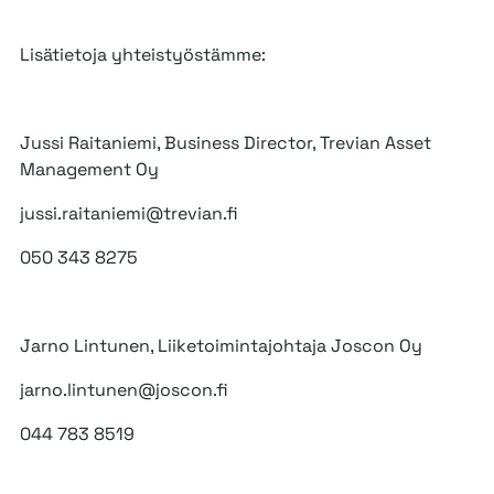
Lisätietoja yhteistyöstämme:
Jussi Raitaniemi, Business Director, Trevian Asset
Management Oy
jussi.raitaniemi@trevian.fi
050 343 8275
Jarno Lintunen, Liiketoimintajohtaja Joscon Oy
jarno.lintunen@joscon.fi
044 783 8519