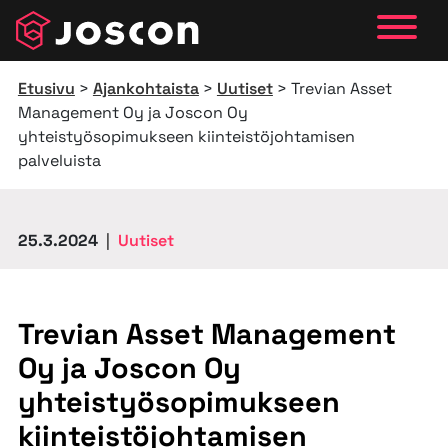
Päävalikko
Etusivu
>
Ajankohtaista
>
Uutiset
>
Trevian Asset
Management Oy ja Joscon Oy
yhteistyösopimukseen kiinteistöjohtamisen
palveluista
25.3.2024
|
Uutiset
Trevian Asset Management
Oy ja Joscon Oy
yhteistyösopimukseen
kiinteistöjohtamisen