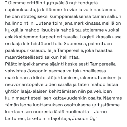
” Olemme erittäin tyytyväisiä nyt tehdystä
sopimuksesta, ja kiitämme Treviania valinnastamme
heidän strategiseksi kumppaniseksensa tämän salkun
hallinnointiin. Uutena toimijana markkinassa meillä on
kykyä ja mahdollisuuksia nähdä taustojemme vuoksi
asiakkaidemme tarpeet eri tavalla. Logistiikkasalkussa
on laaja kiinteistöportfolio Suomessa, painottuen
pääkaupunkiseudulle ja Tampereelle, joka haastaa
maantieteellisesti salkun hallintaa.
Päätoimipaikkamme sijainti keskeisesti Tampereella
vahvistaa Josconin asemaa valtakunnallisessa
markkinassa kiinteistöjohtamisen, rakennuttamisen ja
neuvonantopalveluiden saralla ja täten mahdollistaa
yhtiön laaja-alaisen kehittämisen niin palveluiden
kuin maantieteellisen kattavuudenkin osalta. Näemme
tämän isona luottamuksen osoituksena yritystämme
kohtaan sen nuoresta iästä huolimatta – Jarno
Lintunen, Liiketoimintajohtaja, Joscon Oy”