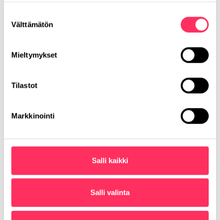
Suostumuksen
Sähköposti
Välttämätön
valinta
Mieltymykset
Ajankohtaista
Tilastot
Markkinointi
Salli kaikki
Salli valinta