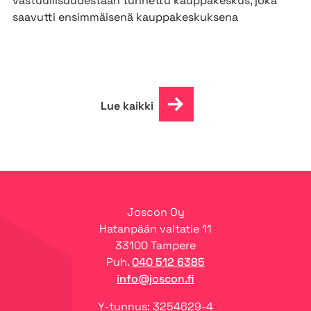
vastuullisuudestaan tunnettu kauppakeskus, joka
saavutti ensimmäisenä kauppakeskuksena
Lue kaikki
Joscon Oy
Hatanpään valtatie 11
33100 Tampere
Puh.
040 512 6385
info@joscon.fi
Y-tunnus: 3254629-4