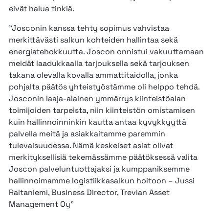
eivät halua tinkiä.
”Josconin kanssa tehty sopimus vahvistaa
merkittävästi salkun kohteiden hallintaa sekä
energiatehokkuutta. Joscon onnistui vakuuttamaan
meidät laadukkaalla tarjouksella sekä tarjouksen
takana olevalla kovalla ammattitaidolla, jonka
pohjalta päätös yhteistyöstämme oli helppo tehdä.
Josconin laaja-alainen ymmärrys kiinteistöalan
toimijoiden tarpeista, niin kiinteistön omistamisen
kuin hallinnoinninkin kautta antaa kyvykkyyttä
palvella meitä ja asiakkaitamme paremmin
tulevaisuudessa. Nämä keskeiset asiat olivat
merkityksellisiä tekemässämme päätöksessä valita
Joscon palveluntuottajaksi ja kumppaniksemme
hallinnoimamme logistiikkasalkun hoitoon – Jussi
Raitaniemi, Business Director, Trevian Asset
Management Oy”