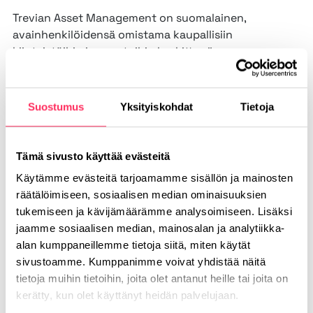
Trevian Asset Management on suomalainen,
avainhenkilöidensä omistama kaupallisiin
kiinteistöihin ja asuntoihin keskittyvä
kiinteistösijoitus- ja kiinteistövarainhoitoyhtiö.
Tarjoamme täyden palvelun varainhoitoa ja
strukturoituja sijoituspalveluita sijoituksen koko
Suostumus
Yksityiskohdat
Tietoja
elinkaaren ajalle. Yrityksen palvelut on suunnattu
erityisesti institutionaalisille kiinteistösijoittajille,
pankeille sekä muille ammattimaisille sijoittajille.
Tämä sivusto käyttää evästeitä
Trevianilla on hallinnoitavanaan 1,2 miljardin euron
Käytämme evästeitä tarjoamamme sisällön ja mainosten
kiinteistövarallisuus. www.trevian.fi
räätälöimiseen, sosiaalisen median ominaisuuksien
tukemiseen ja kävijämäärämme analysoimiseen. Lisäksi
jaamme sosiaalisen median, mainosalan ja analytiikka-
alan kumppaneillemme tietoja siitä, miten käytät
sivustoamme. Kumppanimme voivat yhdistää näitä
tietoja muihin tietoihin, joita olet antanut heille tai joita on
Jaa uutinen
kerätty, kun olet käyttänyt heidän palvelujaan.
Facebook
LinkedIn
Twitter