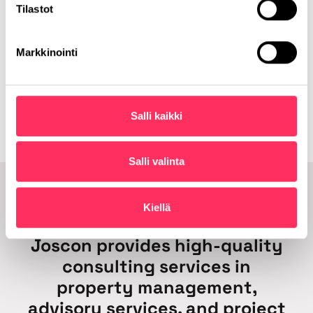
Tilastot
Home
>
Etusivu – English
Markkinointi
Etusivu – English
Salli kaikki
Salli valinta
Kiellä
Joscon provides high-quality
consulting services in
property management,
advisory services, and project