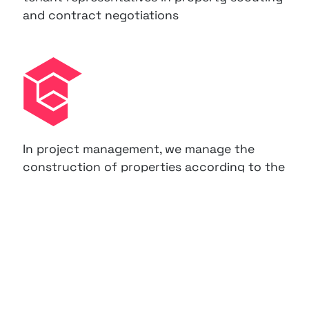
and contract negotiations
In project management, we manage the
construction of properties according to the
client’s requirements. These services include
project definition, cost estimation, design
management, tendering, and construction
management. We operate in both renovation
and new construction projects.