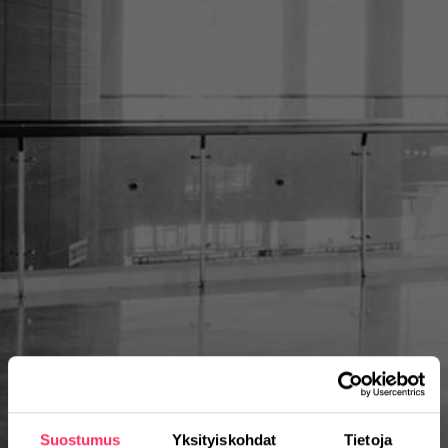
Suostumus
Yksityiskohdat
Tietoja