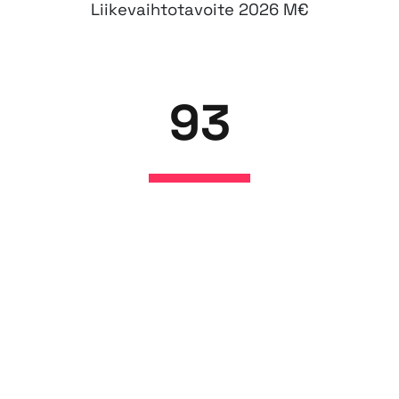
Liikevaihtotavoite 2026 M€
93
Henkilöstötyytyväisyys &
Asiakastyytyväisyys
NPS % 2026