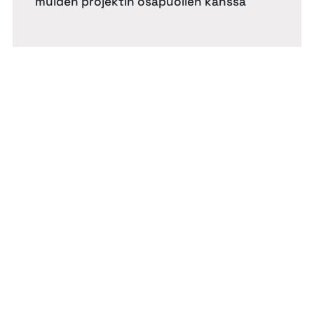
muiden projektin osapuolien kanssa
Ota yhteyttä
asiantuntijaamme