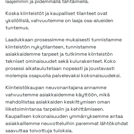
laajemmin ja pidemmällä tähtäimellä.
Koska kiinteistöt ja kaupalliset tilanteet ovat
yksilöllisiä, vahvuutemme on laaja osa-alueiden
tuntemus.
Laadukkaan prosessimme mukaisesti tunnistamme
kiinteistön nykytilanteen, tunnistamme
asiakkaidemme tarpeet ja tutkimme kiinteistön
tekniset ominaisuudet sekä kulurakenteet. Koko
prosessi aikataulutetaan nopeasti ja joustavasti
molempia osapuolia palvelevaksi kokonaisuudeksi.
Kiinteistökaupan neuvonantajana annamme
vahvuutemme asiakkaidemme käyttöön, mikä
mahdollistaa asiakkaiden keskittymisen oman
liiketoimintansa tarpeisiin ja kehittämiseen.
Kaupallisen kokonaisuuden ymmärryksemme antaa
asiakkaillemme neuvotteluihin paremmat lähtökohdat
saavuttaa toivottuja tuloksia.