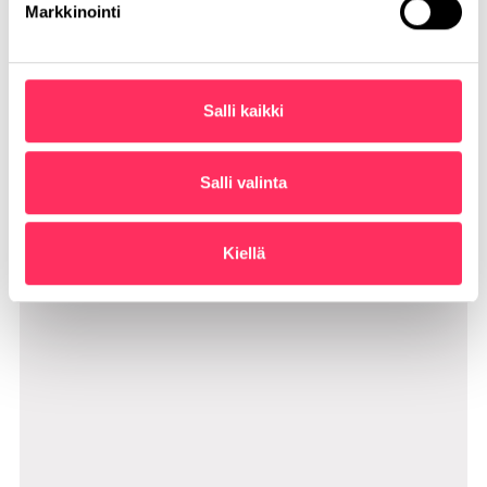
Markkinointi
Kiinteistöneuvonanto
Salli kaikki
Salli valinta
Kiellä