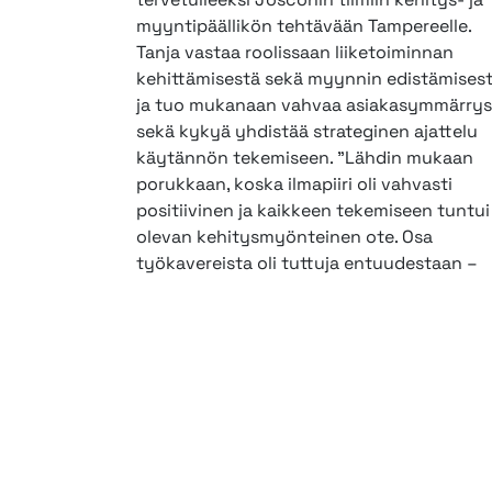
myyntipäällikön tehtävään Tampereelle.
Tanja vastaa roolissaan liiketoiminnan
kehittämisestä sekä myynnin edistämisest
ja tuo mukanaan vahvaa asiakasymmärrys
sekä kykyä yhdistää strateginen ajattelu
käytännön tekemiseen. ”Lähdin mukaan
porukkaan, koska ilmapiiri oli vahvasti
positiivinen ja kaikkeen tekemiseen tuntui
olevan kehitysmyönteinen ote. Osa
työkavereista oli tuttuja entuudestaan –