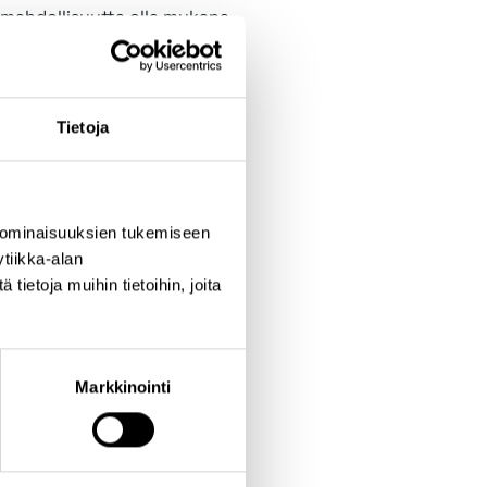
 mahdollisuutta olla mukana
Tietoja
iimiä!
 ominaisuuksien tukemiseen
tiikka-alan
ietoja muihin tietoihin, joita
Markkinointi