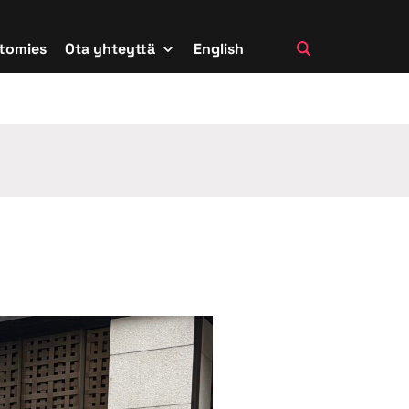
tomies
Ota yhteyttä
English