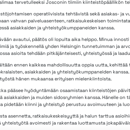
alimaa tervetulleeksi Josconin tiimiin kiinteistöpäällikön t
istöjohtamisen operatiivisista tehtävistä sekä asiakas- ja 
aan vahvan palveluasenteen, ratkaisukeskeisen toimintata
dessä asiakkaiden ja yhteistyökumppaneiden kanssa.
ään avautui, päätös oli lopulta aika helppo. Minua innosti 
iimiä ja työskennellä yhden Helsingin tunnetuimman ja arv
ossa asioita tehdään pitkäjänteisesti, yhteistyössä ja laadu
ltään ennen kaikkea mahdollisuutta oppia uutta, kehittää 
kralaisten, asiakkaiden ja yhteistyökumppaneiden kanssa. 
 työstä hänen mukaansa erityisen mielenkiintoista.
Pekka pääsee hyödyntämään osaamistaan kiinteistöjen päivi
 asiakkaiden ja muiden sidosryhmien kanssa. Hänelle on tä
sta pidetään kiinni ja yhteistyö perustuu avoimuuteen ja l
ista asennetta, ratkaisukeskeisyyttä ja halun tarttua asioihi
hdä yhteistyötä avoimesti ja rakentaa luottamusta jokapäiväi