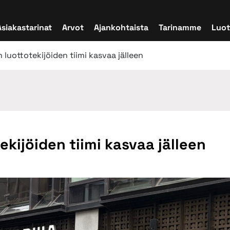
Asiakastarinat
Arvot
Ajankohtaista
Tarinamme
Luot
 luottotekijöiden tiimi kasvaa jälleen
ekijöiden tiimi kasvaa jälleen