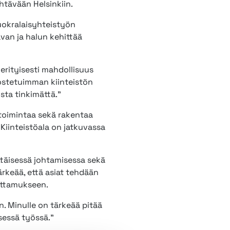
ehtävään Helsinkiin.
vuokralaisyhteistyön
van ja halun kehittää
erityisesti mahdollisuus
ostetuimman kiinteistön
sta tinkimättä.”
toimintaa sekä rakentaa
Kiinteistöala on jatkuvassa
ttäisessä johtamisessa sekä
rkeää, että asiat tehdään
uottamukseen.
n. Minulle on tärkeää pitää
sessä työssä.”