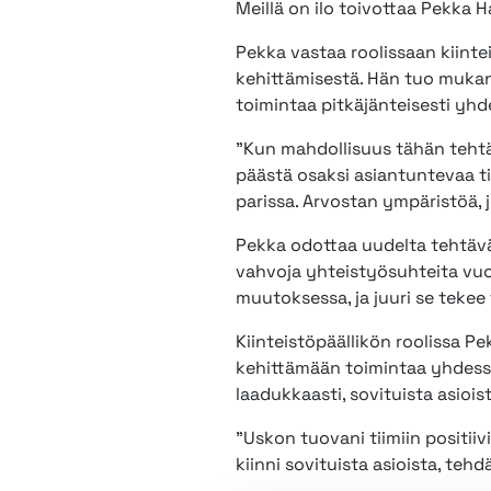
Meillä on ilo toivottaa Pekka H
Pekka vastaa roolissaan kiinte
kehittämisestä. Hän tuo mukan
toimintaa pitkäjänteisesti yh
”Kun mahdollisuus tähän tehtäv
päästä osaksi asiantuntevaa t
parissa. Arvostan ympäristöä, j
Pekka odottaa uudelta tehtävä
vahvoja yhteistyösuhteita vuo
muutoksessa, ja juuri se tekee
Kiinteistöpäällikön roolissa 
kehittämään toimintaa yhdessä
laadukkaasti, sovituista asioi
”Uskon tuovani tiimiin positiiv
kiinni sovituista asioista, te