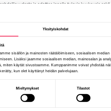
ahdollisuudesta ja odottaa innolla tulevia kuukausia sekä
ä Josconin asiantuntijoiden kanssa.
sta – tästä on hienoa jatkaa eteenpäin!”
Yksityiskohdat
ervetulleeksi osaksi Josconin asiantuntevaa ja kasvavaa t
itä
mme sisällön ja mainosten räätälöimiseen, sosiaalisen median
iseen. Lisäksi jaamme sosiaalisen median, mainosalan ja analy
, miten käytät sivustoamme. Kumppanimme voivat yhdistää näitä t
n kerätty, kun olet käyttänyt heidän palvelujaan.
Twitter
Sähköposti
Mieltymykset
Tilastot