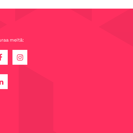
raa meitä:
cebook
Instagram
kedin