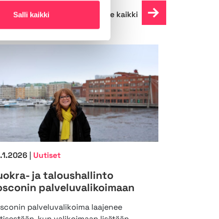
Lue kaikki
Salli kaikki
.1.2026
|
Uutiset
uokra- ja taloushallinto
osconin palveluvalikoimaan
sconin palveluvalikoima laajenee
tisestään, kun valikoimaan lisätään