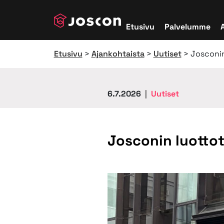
Etusivu
Palvelumme
Päävalikko
Etusivu
>
Ajankohtaista
>
Uutiset
>
Josconin
6.7.2026
|
Uutiset
Josconin luottot