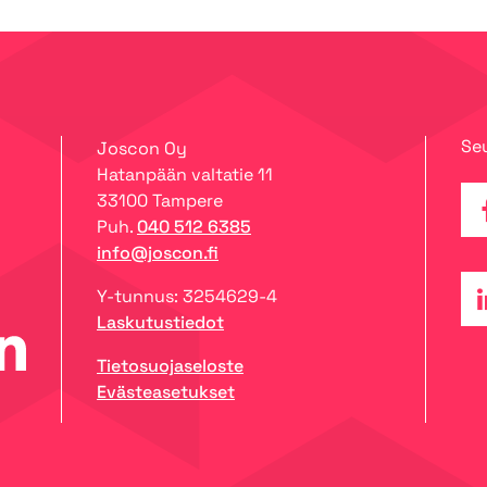
Seu
Joscon Oy
Hatanpään valtatie 11
33100 Tampere
Fa
Puh.
040 512 6385
info@joscon.fi
Y-tunnus: 3254629-4
Lin
Laskutustiedot
Tietosuojaseloste
Evästeasetukset