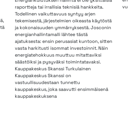
Energiankulutuksen hallinta ei ole yksittäisiä
vu
raportteja tai irrallisia teknisiä hankkeita.
Todellinen vaikuttavuus syntyy arjen
ä,
tekemisestä, järjestelmien oikeasta käytöstä
tä
ja kokonaisuuden ymmärryksestä. Josconin
energianhallintamalli lähtee tästä
ajatuksesta: ensin perusasiat kuntoon, sitten
vasta harkitusti isommat investoinnit. Näin
energiatehokkuus muuttuu mitattaviksi
säästöiksi ja pysyväksi toimintatavaksi.
Kauppakeskus Skanssi Turkulainen
Kauppakeskus Skanssi on
vastuullisuudestaan tunnettu
kauppakeskus, joka saavutti ensimmäisenä
kauppakeskuksena