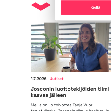
Ajankohtais
Kiellä
1.7.2026
|
Uutiset
Josconin luottotekijöiden tiimi
kasvaa jälleen
Meillä on ilo toivottaa Tanja Vuori
tervetulleeksi Josconin tiimiin kehitys- ja