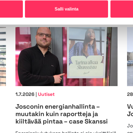
ta
Salli valinta
1.7.2026
|
Uutiset
28
Josconin energianhallinta –
V
muutakin kuin raportteja ja
J
kiiltävää pintaa – case Skanssi
Jo
en