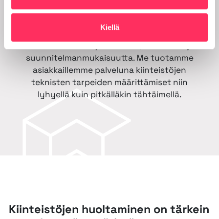
Kiinteistöjen ammattimainen hoitaminen ja
Kiellä
tulevaisuuteen varautuminen vaativat
ammattitaitoista johtamista, osaamista ja
suunnitelmanmukaisuutta. Me tuotamme
asiakkaillemme palveluna kiinteistöjen
teknisten tarpeiden määrittämiset niin
lyhyellä kuin pitkälläkin tähtäimellä.
Kiinteistöjen huoltaminen on tärkein