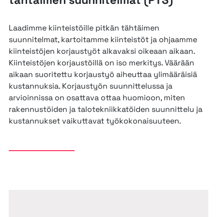
tähtäimen suunnitelmat (PTS)
Laadimme kiinteistöille pitkän tähtäimen
suunnitelmat, kartoitamme kiinteistöt ja ohjaamme
kiinteistöjen korjaustyöt alkavaksi oikeaan aikaan.
Kiinteistöjen korjaustöillä on iso merkitys. Väärään
aikaan suoritettu korjaustyö aiheuttaa ylimääräisiä
kustannuksia. Korjaustyön suunnittelussa ja
arvioinnissa on osattava ottaa huomioon, miten
rakennustöiden ja talotekniikkatöiden suunnittelu ja
kustannukset vaikuttavat työkokonaisuuteen.