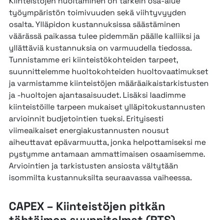
Kiinteistöjen huoltaminen on tärkein osa-alue
työympäristön toimivuuden sekä viihtyvyyden
osalta. Ylläpidon kustannuksissa säästäminen
väärässä paikassa tulee pidemmän päälle kalliiksi ja
yllättäviä kustannuksia on varmuudella tiedossa.
Tunnistamme eri kiinteistökohteiden tarpeet,
suunnittelemme huoltokohteiden huoltovaatimukset
ja varmistamme kiinteistöjen määräaikaistarkistusten
ja -huoltojen ajantasaisuudet. Lisäksi laadimme
kiinteistöille tarpeen mukaiset ylläpitokustannusten
arvioinnit budjetointien tueksi. Erityisesti
viimeaikaiset energiakustannusten nousut
aiheuttavat epävarmuutta, jonka helpottamiseksi me
pystymme antamaan ammattimaisen osaamisemme.
Arviointien ja tarkistusten ansiosta vältytään
isommilta kustannuksilta seuraavassa vaiheessa.
CAPEX – Kiinteistöjen pitkän